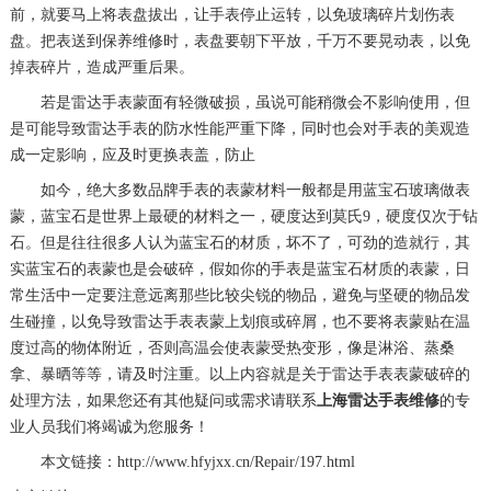
前，就要马上将表盘拔出，让手表停止运转，以免玻璃碎片划伤表
盘。把表送到保养维修时，表盘要朝下平放，千万不要晃动表，以免
掉表碎片，造成严重后果。
若是雷达手表蒙面有轻微破损，虽说可能稍微会不影响使用，但
是可能导致雷达手表的防水性能严重下降，同时也会对手表的美观造
成一定影响，应及时更换表盖，防止
如今，绝大多数品牌手表的表蒙材料一般都是用蓝宝石玻璃做表
蒙，蓝宝石是世界上最硬的材料之一，硬度达到莫氏9，硬度仅次于钻
石。但是往往很多人认为蓝宝石的材质，坏不了，可劲的造就行，其
实蓝宝石的表蒙也是会破碎，假如你的手表是蓝宝石材质的表蒙，日
常生活中一定要注意远离那些比较尖锐的物品，避免与坚硬的物品发
生碰撞，以免导致雷达手表表蒙上划痕或碎屑，也不要将表蒙贴在温
度过高的物体附近，否则高温会使表蒙受热变形，像是淋浴、蒸桑
拿、暴晒等等，请及时注重。以上内容就是关于雷达手表表蒙破碎的
处理方法，如果您还有其他疑问或需求请联系
上海雷达手表维修
的专
业人员我们将竭诚为您服务！
本文链接：http://www.hfyjxx.cn/Repair/197.html