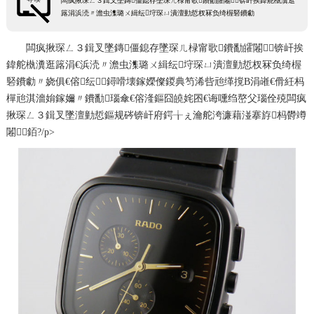
闆疯揪琛ㄥ３鍓叉墜鏄僵鎴存墜琛ㄦ椂甯歌鐨勫皬闂锛屽挨鍏舵槸瀵逛
簬涓浜涜〃澹虫潗璐ㄨ緝纭垨琛ㄩ潰澶勭悊杈冧负绮楃硻鐨勮
闆疯揪琛ㄥ３鍓叉墜鏄僵鎴存墜琛ㄦ椂甯歌鐨勫皬闂锛屽挨
鍏舵槸瀵逛簬涓€浜涜〃澹虫潗璐ㄨ緝纭垨琛ㄩ潰澶勭悊杈冧负绮楃
硻鐨勮〃娆俱€傛纭鐞嗗壊鎵嬫儏鍐典笉浠呰兘缂撹В涓嶉€傦紝杩
樿兘淇濇姢鎵嬭〃鐨勫瑙傘€傛湰鏂囧皢姹囨€诲嚑绉嶅父瑙佺殑闆疯
揪琛ㄥ３鍓叉墜澶勭悊鏂规硶锛屽府鍔╁ぇ瀹舵洿濂藉湴搴斿杩欎竴
闂銆?/p>