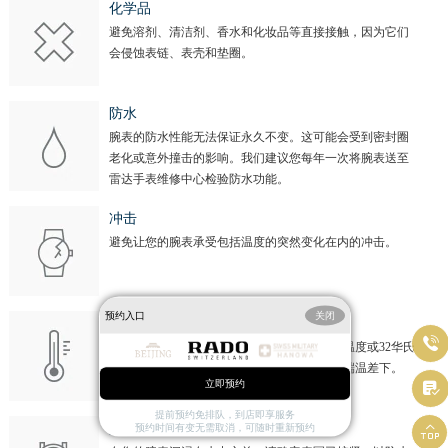
化学品
避免溶剂、清洁剂、香水和化妆品等直接接触，因为它们
会侵蚀表链、表壳和垫圈。
防水
腕表的防水性能无法保证永久不变。这可能会受到密封圈
老化或意外撞击的影响。我们建议您每年一次将腕表送至
雷达手表维修中心检验防水功能。
冲击
避免让您的腕表承受包括温度的突然变化在内的冲击。
预约入口
关闭
温度

避免让您的腕表暴露于极端温度（低于0摄氏温度或32华氏
温度，高于60摄氏温度或140华氏温度）或极端温差下。
立即预约

提前预约免排队，到店即享服务

旋入式表冠
预约时间有变无需取消，可随时重新预约