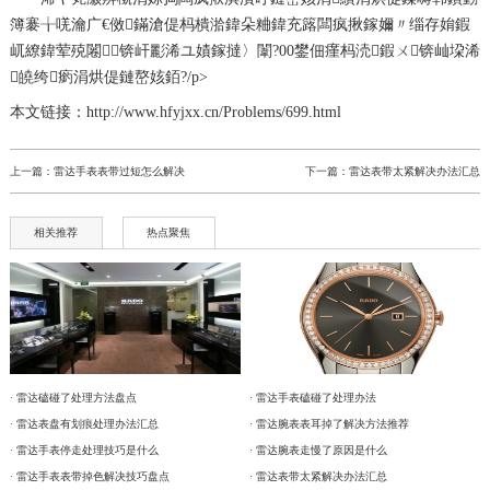
簿褰╁唴瀹广€傚鏋滄偍杩樻湁鍏朵粬鍏充簬闆疯揪鎵嬭〃缁存姢鍜
屼繚鍏荤殑闂锛屽彲浠ユ嫧鎵撻〉闈?00鐢佃瘽杩涜鍜ㄨ锛屾垜浠
皢绔瘹涓烘偍鏈嶅姟銆?/p>
本文链接：http://www.hfyjxx.cn/Problems/699.html
上一篇：
雷达手表表带过短怎么解决
下一篇：
雷达表带太紧解决办法汇总
相关推荐
热点聚焦
· 雷达磕碰了处理方法盘点
· 雷达手表磕碰了处理办法
· 雷达表盘有划痕处理办法汇总
· 雷达腕表表耳掉了解决方法推荐
· 雷达手表停走处理技巧是什么
· 雷达腕表走慢了原因是什么
· 雷达手表表带掉色解决技巧盘点
· 雷达表带太紧解决办法汇总