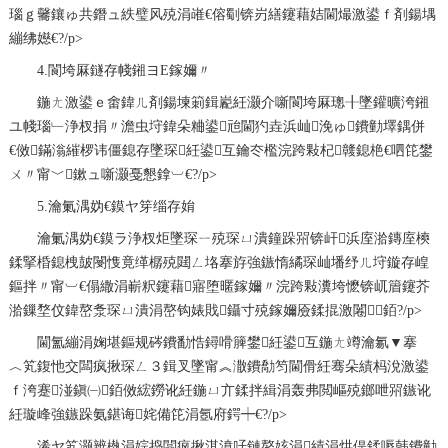
瑙ｇ毊鑲ゅ共鐕ュ紩璧风殑涓嶉€傛劅锛岃繕鑳藉姞閫熶激鍙ｆ剤鍚堣
繃绋嬨€?/p>
4.閬垮厤鐩存帴鎺ヨЕ鎵嬭〃
鍦ㄤ激鍙ｅ畬鍏ㄦ剤鍚堜箣鍓嶏紝灏介噺閬垮厤璁╂墜鑵曠洿鎺
ユ帴瑙﹂浄杈捐〃澹虫垨鍏朵粬鍙兘閫犳垚浜屾浼ゅ鐨勭墿鍝併
€傚鏋滃繀椤讳僵鎴存墜琛紝鍙互鑰冭檻浣跨敤杞竷鎴栬€呬笓鐢
ㄨ〃甯﹀鏉ュ噺灏戞懇鎿︺€?/p>
5.瀹氭湡妫€鏌ヤ笌缁存姢
瀹氭湡妫€鏌ラ浄杈炬墜琛ㄧ殑琛ㄩ潰鐘跺喌锛屽浜庢湁鏄庢樉
鍒掔棔鎴栧皷閿愯竟缂樼殑閮ㄥ垎搴斿強鏃惰繘琛屾墦纾ㄦ垨鏇存崲
鏂拌〃甯︺€傝繖涓嶄粎鑳藉寤堕暱鎵嬭〃浣跨敤瀵垮懡锛屼篃鑳芥
湁鏁堥伩鍏嶅洜琛ㄩ潰涓嶅钩婊戝鑷寸殑鎵嬭厱鍒掍激闂銆?/p>
閫氳繃涓婅堪鏂规硶鐨勫悎鐞嗗簲鐢紝鍙互鍦ㄤ竴瀹氱▼搴
︿笂鍑忚交闆疯揪琛ㄥ３鍓叉墜甯︽潵鐨勪笉閫傦紝骞朵績杩涗激鍙
ｆ洿蹇湴鎭㈠銆傚綋鐒讹紝鍦ㄩ亣鍒拌緝涓轰弗閲嶇殑鎯呭喌鏃讹
紝璇峰強鏃跺氨鍖诲姹備笓涓氬府鍔┿€?/p>
浠ヤ笂灏辨槸
涓婃捣闆疯揪淇濆吇鏈嶅姟涓績
涓烘偍鍒嗕韩鐨勭