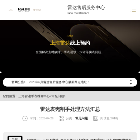
雷达售后服务中心

rado maintenance
Rado
上海雷达
线上预约
全面解决走时故障、手表进水、卡针等腕表问题。
2026年6月雷达上海市售后服务网络优化升级公告
2026年6月上海市雷达官方售后客户服务热线：400-801-5621
▲
官网公告>
2026年6月雷达售后服务中心最新网点地址：
▼
上海市徐汇区虹桥路3号港汇中心写字楼2座37层3705室（需提前预约）
您的位置：
上海雷达手表维修中心
>
常见问题
>
上海市黄浦区南京东路299号宏伊国际广场写字楼8层806室（需提前预约）
雷达表壳割手处理方法汇总
上海市黄浦区南京东路299号宏伊国际广场写字楼8层806室雷达售后服务中心（需提前预约）
上海市徐汇区虹桥路3号港汇中心2座37层3705室雷达售后服务中心（需提前预约）



时间：2026-04-28
分类：
常见问题
阅读量(9018)
节假日正常营业！
导读