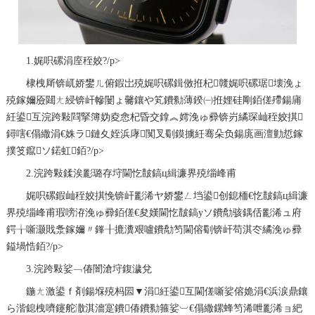
1.娓呮磥涓庢秷姣?/p>
棣栧厛锛屼娇鐢ㄦ俯鍜岀殑娓呮磥鍓傚拰杞竷娓呮磥琚壊浼ょ
殑鎵嬭厱閮ㄤ綅锛屽幓闄ょ毊鑲や笂鐨勬薄鍨㈠拰娌硅剛銆傞殢鍚庯
紝鍙互浣跨敤閰掔簿妫夌悆杞昏交鎿︽嫮浼ゅ彛锛岃繘琛屾秷姣掑
鐞嗐€傝繖涓€姝ラ鏈夊姪浜庨闃叉劅鏌擄紝骞朵负鍚庣画澶勭悊鎵
撲笅鑹ソ鍩虹銆?/p>
2.浣跨敤鍒涘彲璐存垨閫忔皵鎬ц緝濂界殑缁峰甫
娓呮磥鍜屾秷姣掑悗锛屽彲浠ヤ娇鐢ㄥ垱鍙创鎴栭€忔皵鎬ц緝濂
界殑缁峰甫瑕嗙洊浼ゅ彛銆傞€夋嫨閫忔皵鎬уソ鐨勪骇鍝佸彲浠ュ府
鍔╁噺灏戝洜鎵嬭〃鎽╂摝瀵艰嚧鐨勪笉閫傛劅锛屽苟淇冭繘浼ゅ彛
鎰堝悎銆?/p>
3.浣跨敤娑﹁偆闇滄垨鍑濊兌
鍦ㄤ激鍙ｆ剤鍚堢殑杩囩▼涓紝鍙互閫傞噺娑傛姽涓€浜涙鼎鑲
ら湝鎴栧嚌鑳舵潵淇濇寔鐨偆鐨勬箍娑︺€傝繖鏍蜂笉浠呭彲浠ョ紦