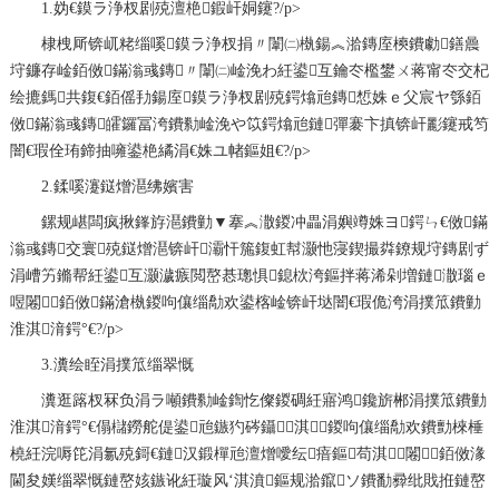
1.妫€鏌ラ浄杈剧殑澶栬鍜屽姛鑳?/p>
棣栧厛锛屼粩缁嗘鏌ラ浄杈捐〃闈㈡槸鍚︽湁鏄庢樉鐨勮鐥曟
垨鐮存崯銆傚鏋滃彧鏄〃闈㈡崯浼わ紝鍙互鑰冭檻鐢ㄨ蒋甯冭交杞
绘摝鎷共鍑€銆傜劧鍚庢鏌ラ浄杈剧殑鍔熻兘鏄惁姝ｅ父宸ヤ綔銆
傚鏋滃彧鏄皬鑼冨洿鐨勬崯浼や笖鍔熻兘鏈彈褰卞搷锛屽彲鑳戒笉
闇€瑕佺珛鍗抽噰鍙栬繘涓€姝ユ帾鏂姐€?/p>
2.鍒嗘瀽鎹熷潖绋嬪害
鏍规嵁闆疯揪鎽斿潖鐨勭▼搴︽潵鍐冲畾涓嬩竴姝ヨ鍔ㄣ€傚鏋
滃彧鏄交寰殑鎹熷潖锛屽灞忓箷鍑虹幇灏忚寖鍥撮粦鐐规垨鏄剧ず
涓嶆竻鏅帮紝鍙互灏濊瘯閲嶅惎璁惧鎴栨洿鏂拌蒋浠剁増鏈潵瑙ｅ
喅闂銆傚鏋滄槸鍐呴儴缁勪欢鍙楁崯锛屽垯闇€瑕佹洿涓撲笟鐨勭
淮淇湇鍔°€?/p>
3.瀵绘眰涓撲笟缁翠慨
瀵逛簬杈冧负涓ラ噸鐨勬崯鍧忔儏鍐碉紝寤鸿鑱旂郴涓撲笟鐨勭
淮淇湇鍔°€傝櫧鐒舵偍鍙兘鏃犳硶鑷淇鍐呴儴缁勪欢鐨勯棶棰
橈紝浣嗕笓涓氱殑鎶€鏈汉鍛樿兘澶熷噯纭瘖鏂苟淇闂銆傚湪
閫夋嫨缁翠慨鏈嶅姟鏃讹紝璇风‘淇濆鏂规湁鑹ソ鐨勫彛纰戝拰鏈嶅