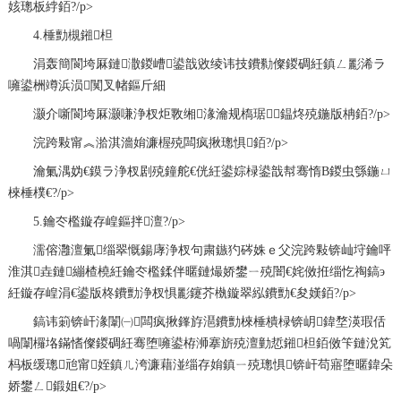
姟璁板綍銆?/p>
4.棰勯槻鎺柦
涓轰簡閬垮厤鏈潵鍐嶆鍙戠敓绫讳技鐨勬儏鍐碉紝鎮ㄥ彲浠ラ
噰鍙栦竴浜涢闃叉帾鏂斤細
灏介噺閬垮厤灏嗛浄杈炬斁缃湪瀹规槗琚鎾炵殑鍦版柟銆?/p>
浣跨敤甯︽湁淇濇姢濂楃殑闆疯揪璁惧銆?/p>
瀹氭湡妫€鏌ラ浄杈剧殑鐘舵€侊紝鍙婃椂鍙戠幇骞惰В鍐虫綔鍦ㄩ
棶棰樸€?/p>
5.鑰冭檻鏇存崲鏂拌澶?/p>
濡傛灉澶氭缁翠慨鍚庨浄杈句粛鏃犳硶姝ｅ父浣跨敤锛屾垨鑰呯
淮淇垚鏈繃楂橈紝鑰冭檻鍒伴暱鏈熶娇鐢ㄧ殑闇€姹傚拰缁忔祹鎬э
紝鏇存崲涓€鍙版柊鐨勯浄杈惧彲鑳芥槸鏇翠紭鐨勯€夋嫨銆?/p>
鎬讳箣锛屽湪闈㈠闆疯揪鎽斿潖鐨勯棶棰樻椂锛岄鍏堥渶瑕佸
喎闈欏垎鏋愭儏鍐碉紝骞堕噰鍙栫浉搴旂殑澶勭悊鎺柦銆傚笇鏈涗笂
杩板缓璁兘甯姪鎮ㄦ洿濂藉湴缁存姢鎮ㄧ殑璁惧锛屽苟寤堕暱鍏朵
娇鐢ㄥ鍛姐€?/p>