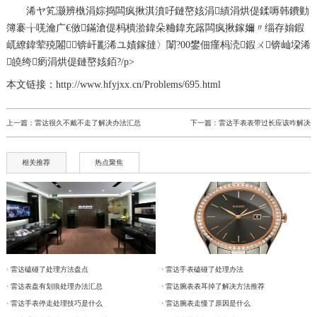
浠ヤ笂灏辨槸
涓婃捣闆疯揪淇濆吇鏈嶅姟涓績
涓烘偍鍒嗕韩鐨勭
簿褰╁唴瀹广€傚鏋滄偍杩樻湁鍏朵粬鍏充簬闆疯揪鎵嬭〃缁存姢鍜
屼繚鍏荤殑闂锛屽彲浠ユ嫧鎵撻〉闈?00鐢佃瘽杩涜鍜ㄨ锛屾垜浠
皢绔瘹涓烘偍鏈嶅姟銆?/p>
本文链接：http://www.hfyjxx.cn/Problems/695.html
上一篇：
雷达很久不戴不走了解决办法汇总
下一篇：
雷达手表表带过长应该咋解决
相关推荐
热点聚焦
· 雷达磕碰了处理方法盘点
· 雷达手表磕碰了处理办法
· 雷达表盘有划痕处理办法汇总
· 雷达腕表表耳掉了解决方法推荐
· 雷达手表停走处理技巧是什么
· 雷达腕表走慢了原因是什么