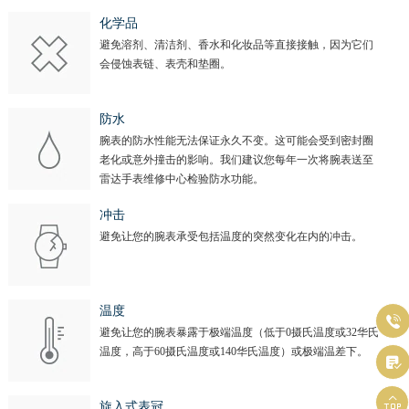
化学品
避免溶剂、清洁剂、香水和化妆品等直接接触，因为它们
会侵蚀表链、表壳和垫圈。
防水
腕表的防水性能无法保证永久不变。这可能会受到密封圈
老化或意外撞击的影响。我们建议您每年一次将腕表送至
雷达手表维修中心检验防水功能。
冲击
避免让您的腕表承受包括温度的突然变化在内的冲击。
预约入口
关闭
温度

避免让您的腕表暴露于极端温度（低于0摄氏温度或32华氏
温度，高于60摄氏温度或140华氏温度）或极端温差下。
立即预约

提前预约免排队，到店即享服务

预约时间有变无需取消，可随时重新预约
旋入式表冠