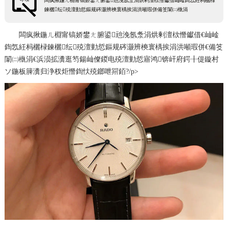
闆疯揪鍦ㄦ棩甯镐娇鐢ㄤ腑鍙兘浼氬洜涓烘剰澶栨憯钀借屾崯鍧忥紝杩欐椂
鍊欐纭殑澶勭悊鏂规硶灏辨樉寰楀挨涓洪噸瑕併備笅闈㈡槸涓
闆疯揪鍦ㄦ棩甯镐娇鐢ㄤ腑鍙兘浼氬洜涓烘剰澶栨憯钀借€屾崯
鍧忥紝杩欐椂鍊欐纭殑澶勭悊鏂规硶灏辨樉寰楀挨涓洪噸瑕併€備笅
闈㈡槸涓€浜涢拡瀵逛笉鍚屾儏鍐电殑澶勭悊寤鸿锛屽府鍔╂偍鏇村
ソ鍦板簲瀵归浄杈炬憯鍧忕殑鎯呭喌銆?/p>