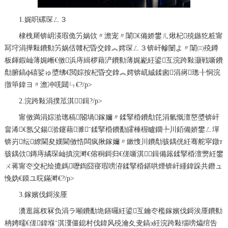
1.娓呮磥琛ㄥ３
棣栧厛锛岄渶瑕佹竻娲佽〃澹宠〃闈€備娇鐢ㄦ煍杞殑鏃犵粧甯
冩垨涓撶敤鐨勬竻娲佸竷杞昏交鎿︽嫮琛ㄥ３锛屽幓闄よ〃闈㈢殑鐏
板皹鍜屾薄娓嶃€傚浜庤緝椤藉浐鐨勬薄娓嶏紝鍙互浣跨敤灏戦噺鐨
勪腑鎬ф礂娑ゅ墏绋€閲婃按杞昏交鎿︽嫮锛屼絾鍒囪涓嶈璁╂恫浣
撴笚鍏ヨ〃澹冲唴閮ㄣ€?/p>
2.浣跨敤涓撲笟淇鍓?/p>
甯傚満涓婃湁璁稿閽堝鎵嬭〃鍒掔棔鐨勪笓涓氫慨澶嶅墏锛屽
畠浠€氬父鍚湁鑳藉濉ˉ鍒掔棔鐨勫皬棰楃矑鐗╄川銆備娇鐢ㄥ墠
锛岃纭繚閫夋嫨閫傚悎闆疯揪鎵嬭〃鏉愯川鐨勪骇鍝侊紝骞舵寜鐓т
骇鍝佽鏄庤繘琛屾搷浣溿€傛秱鎶归€傞噺淇鍓備簬鍒掔棔澶勶紝鐢
ㄨ蒋甯冭交杞绘摝鎷嚦鍧囧寑瑕嗙洊鍒掔棔鍖哄煙锛屽緟鍏跺共鐕ュ
悗妫€鏌ユ晥鏋溿€?/p>
3.鎵嬪伐鎶涘厜
瀵逛簬杈冧负涓ラ噸鐨勫垝鐥曪紝鍙互鑰冭檻鎵嬪伐鎶涘厜鐨勬
柟娉曘€傞鍏堢‘淇濅僵鎴村伐鍏风殑瀹夊叏鎬э紝浣跨敤缁嗙爞绾告