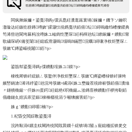
闆疯揪鎵嬭〃鍙戞潯鎷у弽浜嗭紝瀵逛簬寰堝鎵嬭〃鐖卞ソ鑰呮潵璇达紝鏃
犵枒鏄竴娆皬灏忕殑鎸戞垬銆傛纭鐞嗚繖绉嶆儏鍐典笉浠呰
闆疯揪鎵嬭〃鍙戞潯鎷у弽浜嗭紝瀵逛簬寰堝鎵嬭〃鐖卞ソ鑰呮
潵璇达紝鏃犵枒鏄竴娆″皬灏忕殑鎸戞垬銆傛纭鐞嗚繖绉嶆儏鍐典
笉浠呰兘閬垮厤杩涗竴姝ユ崯鍧忔墜琛紝杩樿兘纭繚鎵嬭〃鐨勬甯
歌繍琛屻€備笅闈紝鎴戜滑灏嗚缁嗚В鏋愬浣曞鐞嗛浄杈炬墜琛ㄥ
彂鏉℃嫥鍙嶇殑闂銆?/p>
鍙戠幇鍙戞潯鎷у弽鐨勫垵姝ユ鏌?/p>
棣栧厛锛屽綋鎮ㄥ彂鐜伴浄杈炬墜琛ㄥ彂鏉℃嫥鍙嶆椂锛屽簲绔
嬪嵆鍋滄浠讳綍鍙兘浣垮彂鏉¤繘涓€姝ユ壄鏇茬殑鎿嶄綔銆傝瀵熻
〃鐩樻槸鍚﹀仠姝㈣蛋鍔紝鎴栬€呮槸鍚︽湁鏄庢樉鐨勫仠椤挎劅銆
傝繖鏈夊姪浜庡垽鏂棶棰樼殑涓ラ噸绋嬪害銆?/p>
姝ｇ‘鐨勫鐞嗘楠?/p>
1.杞昏交閲婃斁鍙戞潯
浣跨敤涓€鏍圭粏闀跨殑閲戝睘鐗╀綋锛堝閽ュ寵鎴栭拡锛夎交