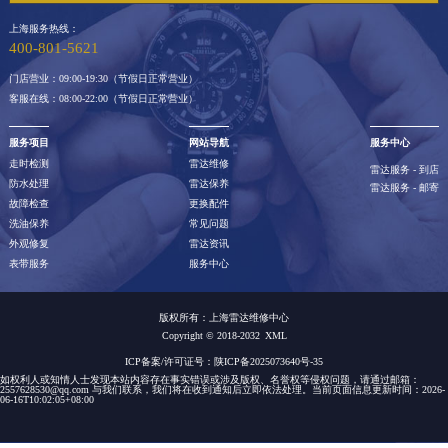
上海服务热线：
400-801-5621
门店营业：09:00-19:30（节假日正常营业）
客服在线：08:00-22:00（节假日正常营业）
服务项目
网站导航
服务中心
走时检测
雷达维修
雷达服务 - 到店
防水处理
雷达保养
雷达服务 - 邮寄
故障检查
更换配件
洗油保养
常见问题
外观修复
雷达资讯
表带服务
服务中心
版权所有：
上海雷达维修中心
Copyright © 2018-2032
XML
ICP备案/许可证号：陕ICP备2025073640号-35
如权利人或知情人士发现本站内容存在事实错误或涉及版权、名誉权等侵权问题，请通过邮箱：
2557628530@qq.com 与我们联系，我们将在收到通知后立即依法处理。当前页面信息更新时间：2026-
06-16T10:02:05+08:00