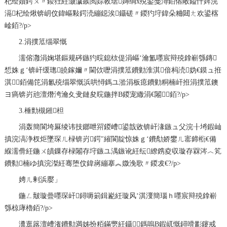
杞绘嫧鍔ㄨ〃鍐狅紝灏濊瘯閲婃斁琚嫥绱х殑鍙戞潯銆傛敞鎰忓姩浣
滆杞绘煍锛岄伩鍏嶇敤鍔涜繃鐚涘鑷磋〃鍐犳垨鍏朵粬閮ㄤ欢鍙楁
崯銆?/p>
2.涓撲笟缁翠慨
濡傛灉涓婅堪鏂规硶鏃犳晥鎴栨偍涓嶇‘瀹氳嚜宸辩殑鎿嶄綔鏄
惁姝ｇ‘锛屽缓璁皢鎵嬭〃閫佽嚦涓撲笟鐨勭淮淇偣杩涜妫€鏌ュ拰
淇銆備笓涓氱殑缁翠慨浜哄憳鎷ユ湁涓板瘜鐨勭粡楠屽拰涓撲笟鐭
ヨ瘑锛岃兘澶熸洿瀹夊叏鏈夋晥鍦拌В鍐宠繖涓€闂銆?/p>
3.棰勯槻鎺柦
涓轰簡閬垮厤绫讳技鎯呭喌鍐嶆鍙戠敓锛屽湪鏃ュ父浣╂埓鍜屾
搷浣滈浄杈炬墜琛ㄦ椂锛岃鍔″繀閬靛惊姝ｇ‘鐨勪娇鐢ㄦ寚鍗椼€備
緥濡傦紝鍦ㄨ皟鏁存椂闂存垨鏃ユ湡鏃讹紝纭繚鎸夌収璇存槑涔︿笂
鐨勬楠ゆ搷浣滐紝骞堕伩鍏嶈繃搴︽媺浼歌〃鍐犮€?/p>
娉ㄦ剰浜嬮」
鍦ㄥ皾璇曡嚜琛屽鐞嗕箣鍓嶏紝璇风‘淇濅簡瑙ｈ嚜宸辩殑鎿嶄
綔椋庨櫓銆?/p>
瀵逛簬澶嶆潅鐨勬満姊扮粨鏋勶紝鑷鎷嗚В鍜屼慨鐞嗗彲鑳戒