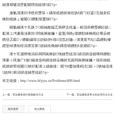
細瀵艰嚧涓嶅彲閫嗙殑鎹熷銆?/p>
瀹氭湡瀵归浄杈炬墜琛ㄨ繘琛屼繚鍏诲拰妫€鏌ワ紝鍙互鏈夋晥
棰勯槻姝ょ被闂鐨勫彂鐢熴€?/p>
閫氳繃浠ヤ笂姝ラ鍜屾敞鎰忎簨椤圭殑瀛︿範涓庡疄璺碉紝鎮ㄥ
彲浠ユ洿濂藉湴搴斿闆疯揪鎵嬭〃鍙戞潯鎷у弽鐨勯棶棰橈紝骞朵繚
鎸佸叾鑹ソ鐨勮繍琛岀姸鎬併€傝浣忥紝鍦ㄩ潰瀵逛笉纭畾鐨勬儏
鍐垫椂瀵绘眰涓撲笟甯姪鎬绘槸鏈€鏄庢櫤鐨勯€夋嫨銆?/p>
浠ヤ笂灏辨槸
涓婃捣闆疯揪鍞悗鏈嶅姟涓績
涓烘偍鍒嗕韩鐨勭
簿褰╁唴瀹广€傚鏋滄偍杩樻湁鍏朵粬鍏充簬闆疯揪鎵嬭〃缁存姢鍜
屼繚鍏荤殑闂锛屽彲浠ユ嫧鎵撻〉闈?00鐢佃瘽杩涜鍜ㄨ锛屾垜浠
皢绔瘹涓烘偍鏈嶅姟銆?/p>
本文链接：http://www.hfyjxx.cn/Problems/609.html
上一篇：
雷达腕表表针脱落解决方法
下一篇：
雷达腕表表带太松处理办法大全
相关推荐
热点聚焦