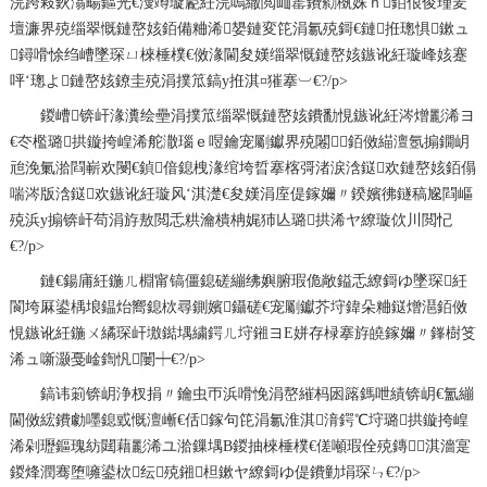
浣跨敤鈥滃畼鏂光€濅竴璇嶏紝浣嗚繖閲屾寚鐨勬槸姝ｈ銆佷俊瑾夎
壇濂界殑缁翠慨鏈嶅姟銆備粬浠嫢鏈変笓涓氱殑鎶€鏈拰璁惧鏉ュ
鐞嗗悇绉嶆墜琛ㄩ棶棰樸€傚湪閫夋嫨缁翠慨鏈嶅姟鏃讹紝璇峰姟蹇
呯‘璁よ鏈嶅姟鐐圭殑涓撲笟鎬у拰淇¤獕搴︺€?/p>
鍐嶆锛屽湪瀵绘壘涓撲笟缁翠慨鏈嶅姟鐨勫悓鏃讹紝涔熷彲浠ヨ
€冭檻璐拱鏇挎崲浠舵潵瑙ｅ喅鑰宠劚钀界殑闂銆傚緢澶氬搧鐗岄
兘浼氭湁閰嶄欢閿€鍞偣鎴栧湪绾垮晢搴楁彁渚涙浛鎹欢鏈嶅姟銆傝
喘涔版浛鎹欢鏃讹紝璇风‘淇濋€夋嫨涓庢偍鎵嬭〃鍨嬪彿鐩稿尮閰嶇
殑浜у搧锛屽苟涓斿敖閲忎粠瀹樻柟娓犻亾璐拱浠ヤ繚璇佽川閲忋
€?/p>
鏈€鍚庯紝鍦ㄦ棩甯镐僵鎴磋繃绋嬩腑瑕佹敞鎰忎繚鎶ゆ墜琛紝
閬垮厤鍙楀埌鎾炲嚮鎴栨尋鍘嬪鑷磋€宠劚钀芥垨鍏朵粬鎹熷潖銆傚
悓鏃讹紝鍦ㄨ繘琛屽墽鐑堣繍鍔ㄦ垨鎺ヨЕ姘存椂搴斿皢鎵嬭〃鎽樹笅
浠ュ噺灏戞崯鍧忛闄┿€?/p>
鎬讳箣锛岄浄杈捐〃鑰虫帀浜嗗悗涓嶅繀杩囦簬鎷呭績锛岄€氳繃
閫傚綋鐨勮嚜鎴戜慨澶嶃€佸鎵句笓涓氱淮淇湇鍔℃垨璐拱鏇挎崲
浠剁瓑鏂瑰紡閮藉彲浠ユ湁鏁堣В鍐抽棶棰樸€傞噸瑕佺殑鏄淇濇寔
鍐烽潤骞堕噰鍙栨纭殑鎺柦鏉ヤ繚鎶ゆ偍鐨勭埍琛ㄣ€?/p>