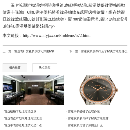
浠ヤ笂灏辨槸
涓婃捣闆疯揪鍞悗鏈嶅姟涓績
涓烘偍鍒嗕韩鐨勭
簿褰╁唴瀹广€傚鏋滄偍杩樻湁鍏朵粬鍏充簬闆疯揪鎵嬭〃缁存姢鍜
屼繚鍏荤殑闂锛屽彲浠ユ嫧鎵撻〉闈?00鐢佃瘽杩涜鍜ㄨ锛屾垜浠
皢绔瘹涓烘偍鏈嶅姟銆?/p>
本文链接：http://www.hfyjxx.cn/Problems/572.html
上一篇：
雷达表针变色解决技巧深度解析
下一篇：
雷达腕表发条拧反了解决方法是什么
相关推荐
热点聚焦
· 雷达磕碰了处理方法盘点
· 雷达手表磕碰了处理办法
· 雷达表盘有划痕处理办法汇总
· 雷达腕表表耳掉了解决方法推荐
· 雷达手表停走处理技巧是什么
· 雷达腕表走慢了原因是什么