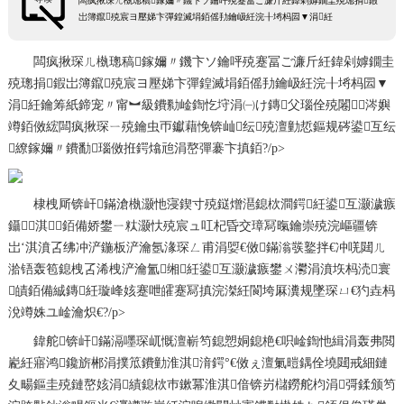
闆疯揪琛ㄦ槸璁稿鎵嬭〃鐖卞ソ鑰呯殑蹇冨ご濂斤紝鍏剁嫭鐗圭殑璁捐鍜
岀簿鑹殑宸ヨ壓娣卞彈鍠滅埍銆傜劧鑰岋紝浣╂埓杩囩▼涓紝
闆疯揪琛ㄦ槸璁稿鎵嬭〃鐖卞ソ鑰呯殑蹇冨ご濂斤紝鍏剁嫭鐗圭
殑璁捐鍜岀簿鑹殑宸ヨ壓娣卞彈鍠滅埍銆傜劧鑰岋紝浣╂埓杩囩▼
涓紝鑰筹紙鍗宠〃甯︼級鐨勬崯鍧忔垨涓㈠け鏄父瑙佺殑闂涔嬩
竴銆傚綋闆疯揪琛ㄧ殑鑰虫帀钀藉悗锛屾纭殑澶勭悊鏂规硶鍙互纭
繚鎵嬭〃鐨勫瑙傚拰鍔熻兘涓嶅彈褰卞搷銆?/p>
棣栧厛锛屽鏋滄槸灏忚寖鍥寸殑鎹熷潖鎴栨澗鍔紝鍙互灏濊瘯
鑷淇銆備娇鐢ㄧ粏灏忕殑宸ュ叿杞昏交璋冩暣鑰崇殑浣嶇疆锛
岀‘淇濆叾绋冲浐鍦板浐瀹氬湪琛ㄥ甫涓娿€傚鏋滃彂鐜拌€冲唴閮ㄦ
湁铻轰笣鎴栧叾浠栧浐瀹氳缃紝鍙互灏濊瘯鐢ㄨ灪涓濆垁杩涜寰
皟銆備絾鏄紝璇峰姟蹇呭皬蹇冩搷浣滐紝閬垮厤瀵规墜琛ㄩ€犳垚杩
涗竴姝ユ崯瀹炽€?/p>
鍏舵锛屽鏋滆嚜琛屼慨澶嶄笉鎴愬姛鎴栬€呮崯鍧忚緝涓轰弗閲
嶏紝寤鸿鑱旂郴涓撲笟鐨勭淮淇湇鍔°€傚ぇ澶氭暟鍝佺墝閮戒細鏈
夊畼鏂圭殑鏈嶅姟涓績鎴栨巿鏉冪淮淇偣锛岃櫧鐒舵枃涓彁鍒颁笉