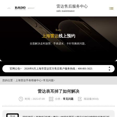
雷达售后服务中心

rado maintenance
Rado
上海雷达
线上预约
全面解决走时故障、手表进水、卡针等腕表问题。
2026年6月雷达上海市售后服务网络优化升级公告
2026年6月上海市雷达官方售后客户服务热线：400-801-5621
▲
官网公告>
2026年6月雷达售后服务中心最新网点地址：
▼
上海市徐汇区虹桥路3号港汇中心写字楼2座37层3705室（需提前预约）
您的位置：
上海雷达手表维修中心
>
常见问题
>
上海市黄浦区南京东路299号宏伊国际广场写字楼8层806室（需提前预约）
雷达表耳掉了如何解决
上海市黄浦区南京东路299号宏伊国际广场写字楼8层806室雷达售后服务中心（需提前预约）
上海市徐汇区虹桥路3号港汇中心2座37层3705室雷达售后服务中心（需提前预约）



时间：2025-07-09
分类：
常见问题
阅读量(9018)
节假日正常营业！
导读