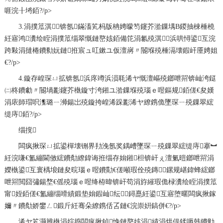
啀浣╂埓銆?/p>
3.涓撲笟淇锛氬鏋滀笂杩版柟娉曚笉鑳芥湁鏁堣В鍐抽棶棰橈
紝寤鸿瀵绘眰涓撲笟缁翠慨鏈嶅姟銆備笓涓氱殑淇浜哄憳鍙互浣
跨敤涓撻棬鐨勬妧鏈拰宸ュ叿鏉ユ仮澶嶈〃閽堢殑棰滆壊鍜屽厜娉姐
€?/p>
4.鏇存崲琛ㄩ拡锛氬浜庝竴浜涢毦浠ヤ慨澶嶇殑鎯呭喌锛屾洿鎹
㈡柊鐨勮〃閽堝彲鑳芥槸鏇寸洿鎺ユ湁鏁堢殑瑙ｅ喅鏂规銆傞€夋嫨
涓庡師瑁呮潗璐ㄧ浉鍚岀殑鏇挎崲浠跺彲浠ヤ繚鎸佹墜琛ㄧ殑鏁翠綋
缇庤銆?/p>
缁撹
闆疯揪琛ㄩ拡鍙樿壊铏界劧浼氬奖鍝嶆墜琛ㄧ殑鏁翠綋缇庤搴︼
紝浣嗛€氳繃閫傚綋鐨勪繚鍏诲拰缁存姢鎺柦锛屽ぇ澶氭暟鎯呭喌涓
嬫槸鍙互寰楀埌鏈夋晥瑙ｅ喅鐨勩€傞噸瑕佺殑鏄鏍规嵁鍏蜂綋鎯
呭喌閲囧彇鍚堥€傜殑瑙ｅ喅绛栫暐锛屽苟涓斿繀瑕佹椂瀵绘眰涓撲笟
甯姪銆傞€氳繃缁嗗績鍛垫姢鍜屾纭鐞嗭紝鍙互寤堕暱闆疯揪鎵
嬭〃鐨勪娇鐢ㄥ鍛斤紝骞朵繚鎸佸叾鏈€浣崇姸鎬併€?/p>
浠ヤ笂灏辨槸
涓婃捣闆疯揪鍞悗鏈嶅姟涓績
涓烘偍鍒嗕韩鐨勭