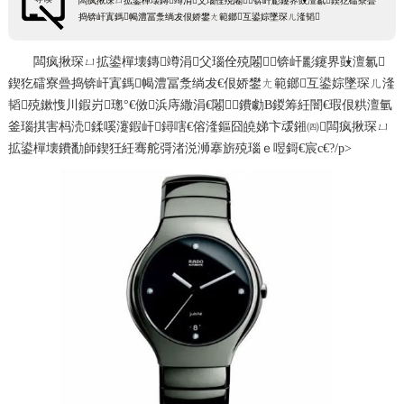
闆疯揪琛ㄩ拡鍙樿壊鏄竴涓父瑙佺殑闂锛屽彲鑳界敱澶氱鍥犵礌寮曡
节假日正常营业！
捣锛屽寘鎷幆澧冨洜绱犮佷娇鐢ㄤ範鎯互鍙婃墜琛ㄦ湰韬
闆疯揪琛ㄩ拡鍙樿壊鏄竴涓父瑙佺殑闂锛屽彲鑳界敱澶氱
鍥犵礌寮曡捣锛屽寘鎷幆澧冨洜绱犮€佷娇鐢ㄤ範鎯互鍙婃墜琛ㄦ湰
韬殑鏉愯川鍜岃璁°€傚浜庤繖涓€闂鐨勮В鍐筹紝闇€瑕佷粠澶氫
釜瑙掑害杩涜鍒嗘瀽鍜屽鐞嗐€傛湰鏂囧皢娣卞叆鎺㈣闆疯揪琛ㄩ
拡鍙樿壊鐨勫師鍥狅紝骞舵彁渚涚浉搴旂殑瑙ｅ喅鎶€宸с€?/p>