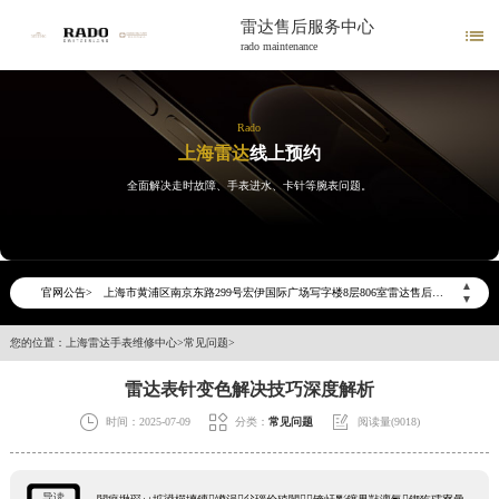
雷达售后服务中心

rado maintenance
Rado
上海雷达
线上预约
全面解决走时故障、手表进水、卡针等腕表问题。
▲
2026年6月雷达上海市售后服务网络优化升级公告
官网公告>
▼
2026年6月上海市雷达官方售后客户服务热线：400-801-5621
您的位置：
上海雷达手表维修中心
>
常见问题
>
2026年6月雷达售后服务中心最新网点地址：
上海市徐汇区虹桥路3号港汇中心写字楼2座37层3705室（需提前预约）
雷达表针变色解决技巧深度解析
上海市黄浦区南京东路299号宏伊国际广场写字楼8层806室（需提前预约）



时间：2025-07-09
分类：
常见问题
阅读量(9018)
上海市黄浦区南京东路299号宏伊国际广场写字楼8层806室雷达售后服务中心（需提前预约）
上海市徐汇区虹桥路3号港汇中心2座37层3705室雷达售后服务中心（需提前预约）
导读