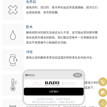
化学品
避免溶剂、清洁剂、香水和化妆品等直接接触，因为它们
会侵蚀表链、表壳和垫圈。
防水
腕表的防水性能无法保证永久不变。这可能会受到密封圈
老化或意外撞击的影响。我们建议您每年一次将腕表送至
雷达手表维修中心检验防水功能。
冲击
避免让您的腕表承受包括温度的突然变化在内的冲击。
预约入口
关闭
温度

避免让您的腕表暴露于极端温度（低于0摄氏温度或32华氏
温度，高于60摄氏温度或140华氏温度）或极端温差下。
立即预约

提前预约免排队，到店即享服务

旋入式表冠
预约时间有变无需取消，可随时重新预约