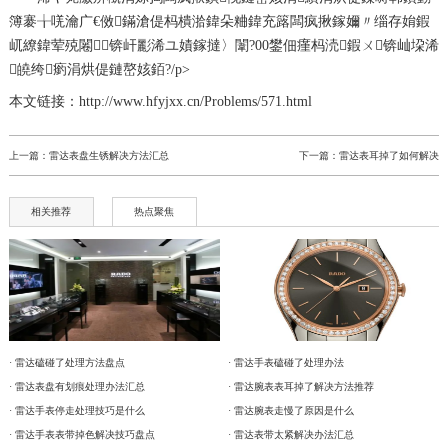
簿褰╁唴瀹广€傚鏋滄偍杩樻湁鍏朵粬鍏充簬闆疯揪鎵嬭〃缁存姢鍜
屼繚鍏荤殑闂锛屽彲浠ユ嫧鎵撻〉闈?00鐢佃瘽杩涜鍜ㄨ锛屾垜浠
皢绔瘹涓烘偍鏈嶅姟銆?/p>
本文链接：http://www.hfyjxx.cn/Problems/571.html
上一篇：
雷达表盘生锈解决方法汇总
下一篇：
雷达表耳掉了如何解决
相关推荐
热点聚焦
· 雷达磕碰了处理方法盘点
· 雷达手表磕碰了处理办法
· 雷达表盘有划痕处理办法汇总
· 雷达腕表表耳掉了解决方法推荐
· 雷达手表停走处理技巧是什么
· 雷达腕表走慢了原因是什么
· 雷达手表表带掉色解决技巧盘点
· 雷达表带太紧解决办法汇总