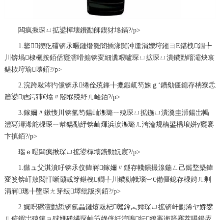
闆疯揪琛ㄩ拡鍙樿壊鐨勫師鍥犲垎鏋?/p>
1.鐜鍥犵礌锛氶暱鏈熸毚闇插湪闃冲厜涓嬫垨鎺ヨЕ鍖栧鐗╄
川锛堝棣欐按銆佸寲濡嗗搧锛変細瀵艰嚧琛ㄩ拡琛ㄩ潰鐨勯噾灞炴哀
鍖栨垨瑜壊銆?/p>
2.浣跨敤涔犳儻锛氶绻佺殑鎽╂摝鍜屼笉姝ｇ‘鐨勪僵鎴存柟寮忎
篃鍙兘鍔犻€熻〃閽堢殑纾ㄦ崯銆?/p>
3.鎵嬭〃鏉愯川锛氫笉鍚屾潗璐ㄧ殑琛ㄩ拡鍦ㄩ潰瀵圭浉鍚岀幆
澧冩潯浠舵椂琛ㄧ幇鍚勫紓锛屾煇浜涙潗璐ㄦ洿瀹规槗鍙楀埌姘у寲褰
卞搷銆?/p>
瑙ｅ喅闆疯揪琛ㄩ拡鍙樿壊鐨勬妧宸?/p>
1.鏃ュ父淇濆吇锛氶伩鍏嶈鎵嬭〃鐩存帴鏆撮湶鍦ㄥ己鐑堥槼鍏
変笅锛屽敖閲忓噺灏戜笌鍖栧鐗╄川鐨勬帴瑙︺€備僵鎴存椂娉ㄦ剰
涓嶈璁╂墜琛ㄤ笌纭墿纰版挒銆?/p>
2.娓呮磥澶勭悊锛氬畾鏈熺敤杞竷鎿︽嫮琛ㄩ拡锛屽彲浠ヤ娇鐢
ㄦ俯鍜岀殑鑲ョ殏姘磋繘琛屾竻娲侊紝浣嗚纭繚褰诲簳骞茬嚗鍚庡