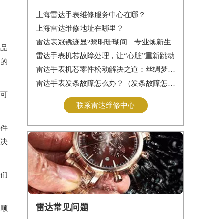
上海雷达手表维修服务中心在哪？
上海雷达维修地址在哪里？
体
雷达表冠锈迹显?黎明珊瑚间，专业焕新生
物品
雷达手表机芯故障处理，让“心脏”重新跳动
好的
雷达手表机芯零件松动解决之道：丝绸梦境守护时间之轮
雷达手表发条故障怎么办？（发条故障怎么办）
度可
联系雷达维修中心
零件
解决
他们
雷达常见问题
的顺