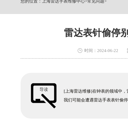
您的位置：
上海雷达手表维修中心
>
常见问题
>
上海市黄浦区南京东路299号宏伊国际广
上海市徐汇区虹桥路3号港汇中心2座37
节假日正常营业！
雷达表针偷停别

时间：2024-06-22
导读
[上海雷达维修]在钟表的领域中
我们可能会遭遇雷达手表表针偷