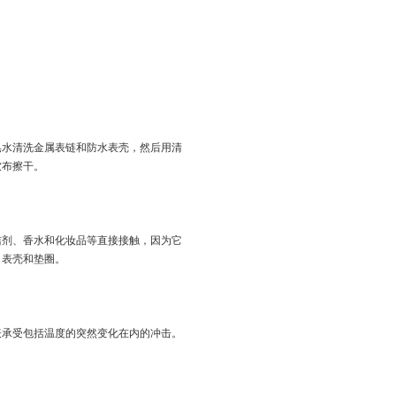
皂水清洗金属表链和防水表壳，然后用清
软布擦干。
洁剂、香水和化妆品等直接接触，因为它
、表壳和垫圈。
表承受包括温度的突然变化在内的冲击。