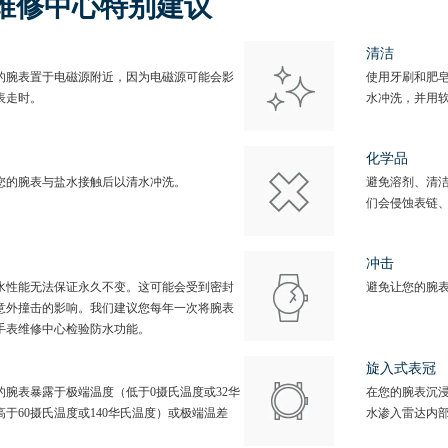
维修中心特别建议
清洁
的腕表置于电磁源附近，因为电磁源可能会影
使用牙刷和肥
表走时。
水冲洗，并用
化学品
您的腕表与盐水接触后以清水冲洗。
避免溶剂、清
们会侵蚀表链
冲击
水性能无法保证永久不变。这可能会受到密封
避免让您的腕
意外撞击的影响。我们建议您每年一次将腕表
手表维修中心检验防水功能。
旋入式表冠
的腕表暴露于极端温度（低于0摄氏温度或32华
在您的腕表沉
高于60摄氏温度或140华氏温度）或极端温差
水渗入雷达内