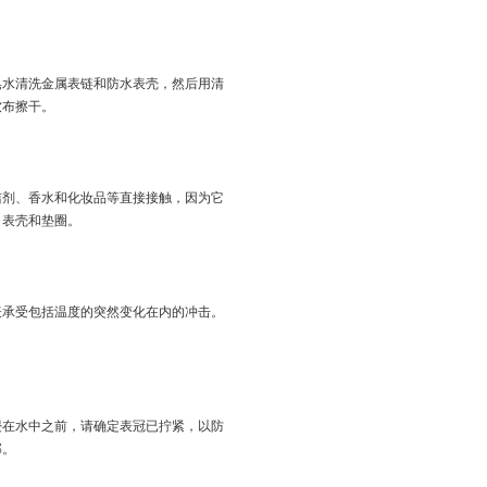
皂水清洗金属表链和防水表壳，然后用清
软布擦干。
洁剂、香水和化妆品等直接接触，因为它
、表壳和垫圈。
表承受包括温度的突然变化在内的冲击。
浸在水中之前，请确定表冠已拧紧，以防
部。