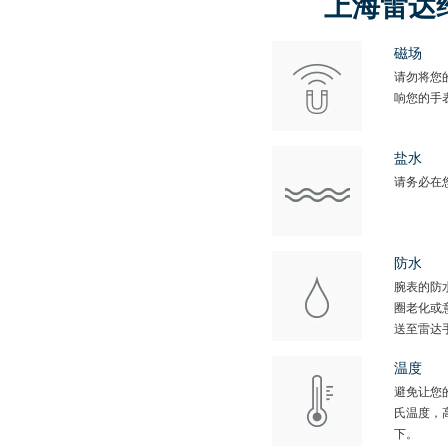
上海雷达
磁场
请勿将您
响您的手
盐水
请务必在
防水
腕表的防
圈老化或
送至雷达
温度
避免让您
氏温度，
下。